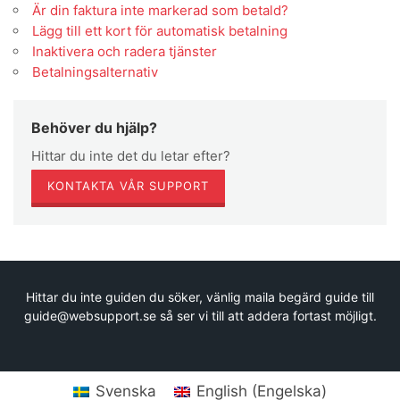
Är din faktura inte markerad som betald?
Lägg till ett kort för automatisk betalning
Inaktivera och radera tjänster
Betalningsalternativ
Behöver du hjälp?
Hittar du inte det du letar efter?
KONTAKTA VÅR SUPPORT
Hittar du inte guiden du söker, vänlig maila begärd guide till
guide@websupport.se så ser vi till att addera fortast möjligt.
Svenska
English
(
Engelska
)