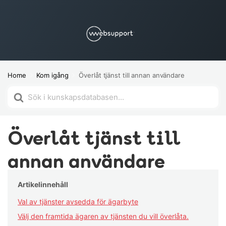
Home
Kom igång
Överlåt tjänst till annan användare
Söker
efter
Överlåt tjänst till
annan användare
Artikelinnehåll
Val av tjänster avsedda för ägarbyte
Välj den framtida ägaren av tjänsten du vill överlåta.