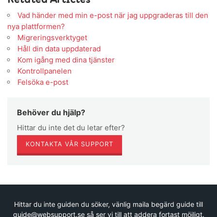
Vad händer med min e-post när jag uppgraderas till den
nya plattformen?
Migreringsverktyget
Håll din data uppdaterad
Kom igång med dina tjänster
Kontrollpanelen
Felsöka e-post
Behöver du hjälp?
Hittar du inte det du letar efter?
KONTAKTA VÅR SUPPORT
Hittar du inte guiden du söker, vänlig maila begärd guide till
guide@websupport.se så ser vi till att addera fortast möjligt.