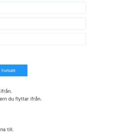
ifrån.
n du flyttar ifrån.
a till.