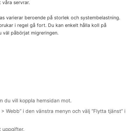
 våra servrar.
ras varierar beroende på storlek och systembelastning.
brukar i regel gå fort. Du kan enkelt hålla koll på
 väl påbörjat migreringen.
om du vill koppla hemsidan mot.
 > Webb” i den vänstra menyn och välj ”Flytta tjänst” i
t uppgifter.