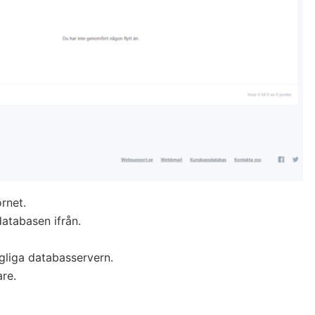
örnet.
atabasen ifrån.
gliga databasservern.
are.