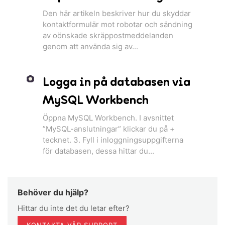
Den här artikeln beskriver hur du skyddar
kontaktformulär mot robotar och sändning
av oönskade skräppostmeddelanden
genom att använda sig av...
Logga in på databasen via
MySQL Workbench
Öppna MySQL Workbench. I avsnittet
”MySQL-anslutningar” klickar du på +
tecknet. 3. Fyll i inloggningsuppgifterna
för databasen, dessa hittar du...
Behöver du hjälp?
Hittar du inte det du letar efter?