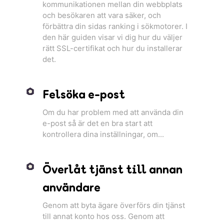
kommunikationen mellan din webbplats
och besökaren att vara säker, och
förbättra din sidas ranking i sökmotorer. I
den här guiden visar vi dig hur du väljer
rätt SSL-certifikat och hur du installerar
det.
Felsöka e-post
Om du har problem med att använda din
e-post så är det en bra start att
kontrollera dina inställningar, om...
Överlåt tjänst till annan
användare
Genom att byta ägare överförs din tjänst
till annat konto hos oss. Genom att