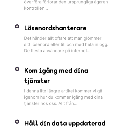
överföra förlorar den ursprungliga ägaren
kontrollen...
Lösenordshanterare
Det händer allt oftare att man glömmer
sitt lösenord eller till och med hela inlogg.
De flesta användare på internet...
Kom igång med dina
tjänster
I denna lite längre artikel kommer vi gå
igenom hur du kommer igång med dina
tjänster hos oss. Allt från...
Håll din data uppdaterad