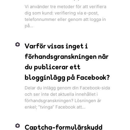
Vi använder tre metoder för att verifiera
dig som kund: verifiering via e-post,
telefonnummer eller genom att logga in
på...
Varför visas inget i
förhandsgranskningen när
du publicerar ett
blogginlägg på Facebook?
Delar du inlägg genom din Facebook-sida
och ser inte det aktuella innehållet i
förhandsgranskningen? Lösningen är
enkel; ”tvinga” Facebook att...
Captcha-formulärskydd