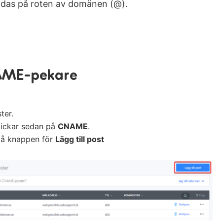
ndas på roten av domänen (@).
AME-pekare
ter.
lickar sedan på
CNAME
.
blå knappen för
Lägg till post