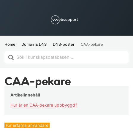
Home
Domän & DNS
DNS-poster
CAA-pekare
Söker
efter
CAA-pekare
Artikelinnehåll
Hur är en CAA-pekare uppbyggd?
För erfarna användare