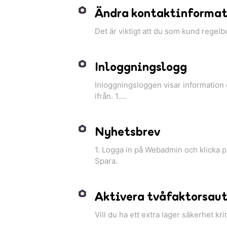
Ändra kontaktinformat
Det är viktigt att du som kund regelb
Inloggningslogg
Inloggningsloggen visar information 
ifrån. 1....
Nyhetsbrev
1. Logga in på Webadmin och klicka p
Spara.
Aktivera tvåfaktorsaut
Vill du ha ett extra lager säkerhet kr