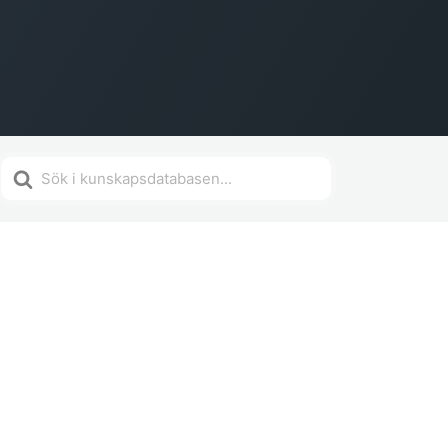
Söker
efter