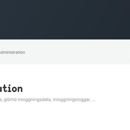
dministration
ation
, glömd inloggningsdata, inloggningsloggar, ...