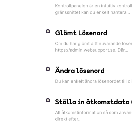
Kontrollpanelen är en intuitiv kontr
gränssnittet kan du enkelt hantera...
Glömt Lösenord
Om du har glömt ditt nuvarande lösen
https://admin.websupport.se. Där...
Ändra lösenord
Du kan enkelt ändra lösenordet till di
Ställa in åtkomstdata 
All åtkomstinformation så som använ
direkt efter...