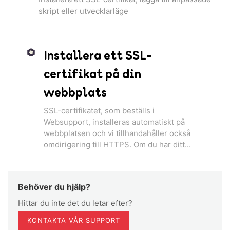
skript eller utvecklarläge
Installera ett SSL-
certifikat på din
webbplats
SSL-certifikatet, som beställs i
Websupport, installeras automatiskt på
webbplatsen och vi tillhandahåller också
omdirigering till HTTPS. Om du har ditt...
Behöver du hjälp?
Hittar du inte det du letar efter?
KONTAKTA VÅR SUPPORT