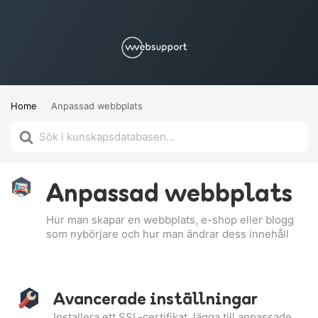
Home
Anpassad webbplats
Söker
efter
Anpassad webbplats
Hur man skapar en webbplats, e-shop eller blogg
som nybörjare och hur man ändrar dess innehåll
Avancerade inställningar
Installera ett SSL-certifikat, lägga till anpassade