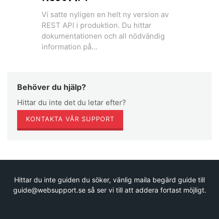
Vi satte nyligen en helt ny version av
REST API i produktion. Du hittar
dokumentationen och all nödvändig
information på...
Behöver du hjälp?
Hittar du inte det du letar efter?
KONTAKTA VÅR SUPPORT
Hittar du inte guiden du söker, vänlig maila begärd guide till
guide@websupport.se så ser vi till att addera fortast möjligt.